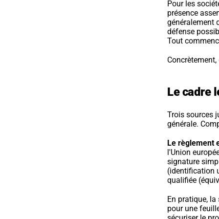
Pour les sociét
présence assemb
généralement de
défense possib
Tout commence 
Concrètement, c
Le cadre 
Trois sources 
générale. Compr
Le règlement 
l'Union europé
signature simpl
(identification
qualifiée (équi
En pratique, la
pour une feuill
sécuriser le pr