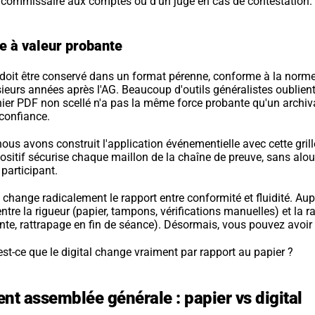
 commissaire aux comptes ou d'un juge en cas de contestation.
e à valeur probante
oit être conservé dans un format pérenne, conforme à la norme 
eurs années après l'AG. Beaucoup d'outils généralistes oublient 
chier PDF non scellé n'a pas la même force probante qu'un archiv
 confiance.
us avons construit l'application événementielle avec cette grill
positif sécurise chaque maillon de la chaîne de preuve, sans alour
 participant.
change radicalement le rapport entre conformité et fluidité. Aup
ntre la rigueur (papier, tampons, vérifications manuelles) et la ra
nte, rattrapage en fin de séance). Désormais, vous pouvez avoir 
est-ce que le digital change vraiment par rapport au papier ?
t assemblée générale : papier vs digital