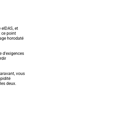
eIDAS, et 
ce point 
age horodaté 
e d'exigences 
dir 
aravant, vous 
pidité 
les deux.