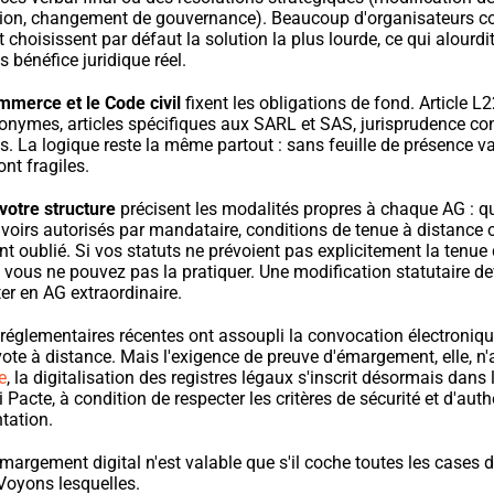
tion, changement de gouvernance). Beaucoup d'organisateurs co
 choisissent par défaut la solution la plus lourde, ce qui alourdit
s bénéfice juridique réel.
merce et le Code civil
 fixent les obligations de fond. Article L
nonymes, articles spécifiques aux SARL et SAS, jurisprudence con
s. La logique reste la même partout : sans feuille de présence val
ont fragiles.
votre structure
 précisent les modalités propres à chaque AG : qu
oirs autorisés par mandataire, conditions de tenue à distance o
t oublié. Si vos statuts ne prévoient pas explicitement la tenue 
 vous ne pouvez pas la pratiquer. Une modification statutaire dev
ter en AG extraordinaire.
réglementaires récentes ont assoupli la convocation électronique e
ote à distance. Mais l'exigence de preuve d'émargement, elle, n'
e
, la digitalisation des registres légaux s'inscrit désormais dans
i Pacte, à condition de respecter les critères de sécurité et d'auth
tation.
margement digital n'est valable que s'il coche toutes les cases d
Voyons lesquelles.