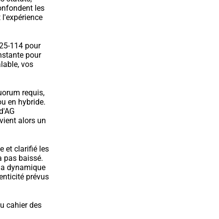
nfondent les 
 l'expérience 
225-114 pour 
stante pour 
able, vos 
orum requis, 
u en hybride. 
d'AG 
ient alors un 
t clarifié les 
a pas baissé.
 la dynamique 
enticité prévus 
u cahier des 