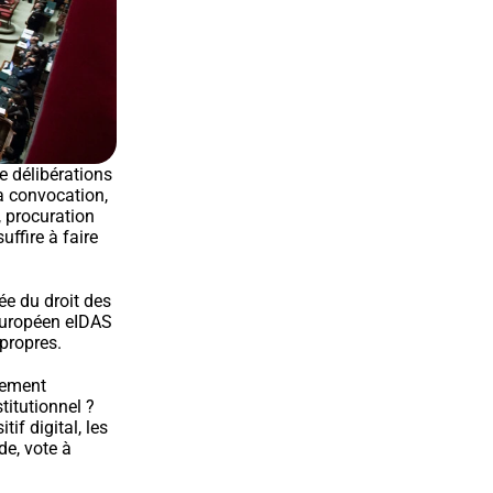
 délibérations 
a convocation, 
 procuration 
ffire à faire 
e du droit des 
européen eIDAS 
 propres.
ement 
itutionnel ? 
f digital, les 
e, vote à 