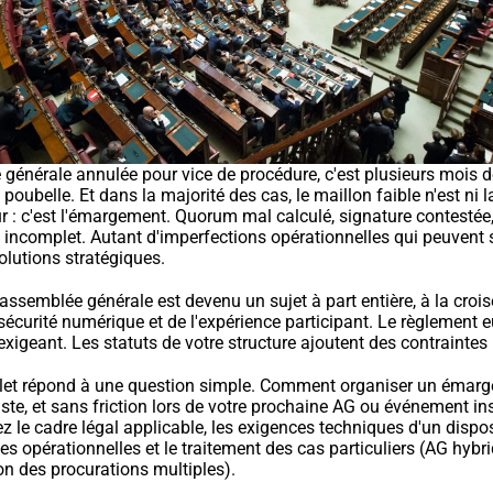
énérale annulée pour vice de procédure, c'est plusieurs mois de
 poubelle. Et dans la majorité des cas, le maillon faible n'est ni l
our : c'est l'émargement. Quorum mal calculé, signature contestée,
e incomplet. Autant d'imperfections opérationnelles qui peuvent su
olutions stratégiques.
semblée générale est devenu un sujet à part entière, à la croisé
 sécurité numérique et de l'expérience participant. Le règlement 
xigeant. Les statuts de votre structure ajoutent des contraintes
et répond à une question simple. Comment organiser un émarg
te, et sans friction lors de votre prochaine AG ou événement inst
z le cadre légal applicable, les exigences techniques d'un dispositi
s opérationnelles et le traitement des cas particuliers (AG hybrid
on des procurations multiples).