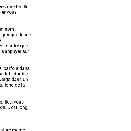
ec une feuille 
ier vous 
 un nom 
 jurisprudence 
 
s montre que 
 s'appuyer sur 
, parfois dans 
ultat : double 
nverge dans un 
u long de la 
uilles, vous 
r. C'est long, 
 nature même 