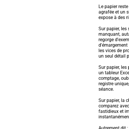
Le papier reste
agrafée et un st
expose à des r
Sur papier, les
manquant, autan
regorge d'exem
d'émargement 
les vices de pr
un seul détail 
Sur papier, les
un tableur Exce
comptage, oubli
registre unique
séance.
Sur papier, la 
comparez avec l
fastidieux et i
instantanément 
Autrement dit :