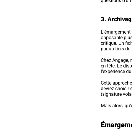
questions d'un
3. Archivag
L'émargement d
opposable plusi
critique. Un fi
par un tiers de
Chez Angage, no
en tête. Le dis
l'expérience du
Cette approche 
deviez choisir e
(signature vola
Mais alors, qu'
Émargemen