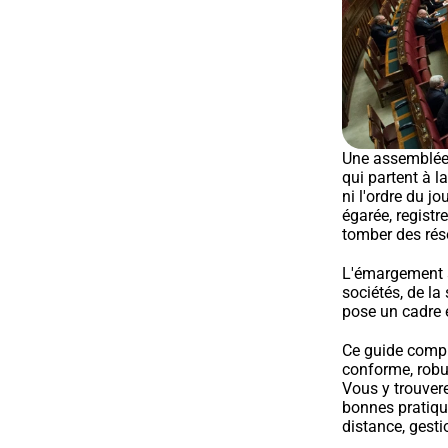
Une assemblée g
qui partent à la
ni l'ordre du j
égarée, registr
tomber des rés
L'émargement as
sociétés, de la
pose un cadre e
Ce guide compl
conforme, robus
Vous y trouvere
bonnes pratique
distance, gesti