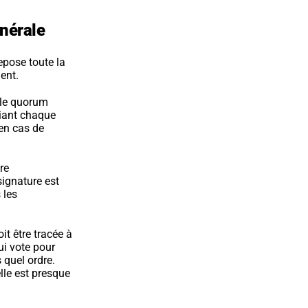
énérale
pose toute la 
ent.
 le quorum 
liant chaque 
en cas de 
e 
ignature est 
les 
 être tracée à 
i vote pour 
 quel ordre. 
elle est presque 