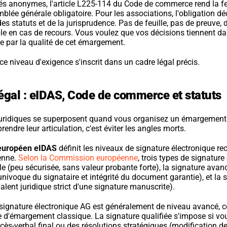
és anonymes, l'article L225-114 du Code de commerce rend la feu
lée générale obligatoire. Pour les associations, l'obligation dé
s statuts et de la jurisprudence. Pas de feuille, pas de preuve, 
le en cas de recours. Vous voulez que vos décisions tiennent dan
par la qualité de cet émargement.
e niveau d'exigence s'inscrit dans un cadre légal précis.
légal : eIDAS, Code de commerce et statuts
juridiques se superposent quand vous organisez un émargement
endre leur articulation, c'est éviter les angles morts.
européen eIDAS
 définit les niveaux de signature électronique re
enne.
 Selon la Commission européenne
, trois types de signature 
e (peu sécurisée, sans valeur probante forte), la signature avanc
 univoque du signataire et intégrité du document garantie), et la s
valent juridique strict d'une signature manuscrite).
 signature électronique AG est généralement de niveau avancé, ce 
e d'émargement classique. La signature qualifiée s'impose si vou
ocès-verbal final ou des résolutions stratégiques (modification des