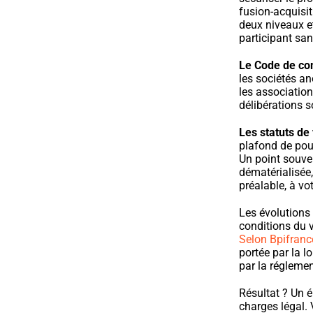
fusion-acquisi
deux niveaux et
participant san
Le Code de com
les sociétés a
les association
délibérations s
Les statuts de 
plafond de pouv
Un point souven
dématérialisée,
préalable, à vo
Les évolutions 
conditions du v
Selon Bpifranc
portée par la lo
par la réglemen
Résultat ? Un é
charges légal. 