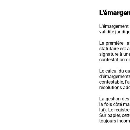
L'émargem
L'émargement n'
validité juridi
La première : a
statutaire est 
signature à une
contestation de
Le calcul du 
d'émargements r
contestable, l'
résolutions ado
La gestion des 
la fois côté ma
lui). Le registr
Sur papier, cett
toujours incom