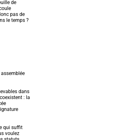
ille de 
coule 
donc pas de 
s le temps ? 
 assemblée 
cevables dans 
coexistent : la 
ée 
ignature 
qui suffit 
s voulez 
 statuts, 