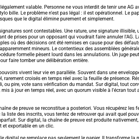
 légalement valable. Personne ne vous interdit de tenir une AG av
ylo bille. Le problème n'est pas légal : il est opérationnel. Le pap
isques que le digital élimine purement et simplement.
 signatures sont contestables. Une rature, une signature illisible,
t de prises pour un opposant qui voudrait faire annuler l'AG. La
ples où des décisions ont été remises en cause pour des défauts
apparemment mineurs. Le contentieux des assemblées générale
océdure formelle pèsent lourd dans les annulations. Un juge peut
pour faire tomber une délibération entière.
 pouvoirs vivent leur vie en parallèle. Souvent dans une enveloppe
l, rarement croisés en temps réel avec la feuille de présence. Rés
, ou pire, vote sans vérification du mandat. Sur digital, tout co
, mis à jour en temps réel, avec un quorum visible à l'écran tout a
chaîne de preuve se reconstitue a posteriori. Vous récupérez les fe
a liste des inscrits, vous tentez de retrouver qui avait quel pouvoi
mparfait. Sur digital, la chaîne de preuve est produite nativement, 
et exportable en un clic.
 le digital ne remplace pas seulement le papier. Il transforme la