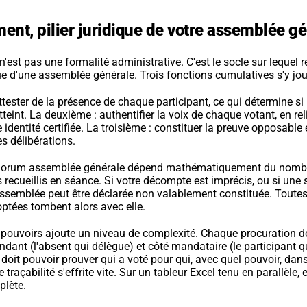
ent, pilier juridique de votre assemblée g
est pas une formalité administrative. C'est le socle sur lequel re
que d'une assemblée générale. Trois fonctions cumulatives s'y jou
ttester de la présence de chaque participant, ce qui détermine si
atteint. La deuxième : authentifier la voix de chaque votant, en re
 identité certifiée. La troisième : constituer la preuve opposable 
s délibérations.
quorum assemblée générale dépend mathématiquement du nombr
ecueillis en séance. Si votre décompte est imprécis, ou si une s
assemblée peut être déclarée non valablement constituée. Toutes 
ptées tombent alors avec elle.
pouvoirs ajoute un niveau de complexité. Chaque procuration doit
ndant (l'absent qui délègue) et côté mandataire (le participant qu
e doit pouvoir prouver qui a voté pour qui, avec quel pouvoir, dans
e traçabilité s'effrite vite. Sur un tableur Excel tenu en parallèle, 
plète.